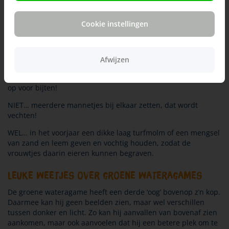
worden, wel 90 centimeter lang!
Wat wel en wat niet!
Cookie instellingen
NIET…de dieren in contact laten komen met de
warmtelampen, want ze kunnen zich eraan branden!
Afwijzen
WEL… in de gaten houden of er gevochten wordt. Is dat zo,
dan moeten ze uit elkaar gehaald worden en apart gezet. Pas
op voor bijten!
NIET… meerdere mannetjes bij elkaar zetten, dat wordt
vechten!
WEL… in het voorjaar een dikke laag turfmolm of een mengsel
van zand en leem geven en vochtig houden, zodat de
vrouwtjes daarin eieren kunnen begraven.
Leuke weetjes over groene wateragames​
De groene wateragame heeft een derde ‘oog’ bovenop z’n kop.
Daarmee kan hij geen beelden zien, maar wel verschillen
tussen donker en licht. Zo kan hij aanvallen van bovenaf zien
aankomen, maar ook aanvoelen dat hij een betere plek om te